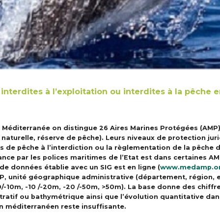
terdites à l’exploitation ou interdites à la pêche 
a Méditerranée on distingue 26 Aires Marines Protégées (AMP)
e naturelle, réserve de pêche). Leurs niveaux de protection ju
es de pêche à l’interdiction ou la règlementation de la pêche 
illance par les polices maritimes de l’Etat est dans certaines 
e données établie avec un SIG est en ligne (
www.medamp.o
P, unité géographique administrative (département, région, 
-10m, -10 /-20m, -20 /-50m, >50m). La base donne des chiffr
tif ou bathymétrique ainsi que l’évolution quantitative dan
in méditerranéen reste insuffisante.